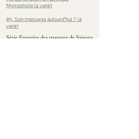
Myrrophore (à venir)
#5. Son message aujourd"hui ? (à
venir)
Série Energies des passages de Saisons
(8)
#1 : Equinoxe de Printemps (à venir)
#2 : Beltane (à venir)
#3 : Solstice d'été (à venir)
#4 : Lughnasad (à venir)
#5 : équinoxe d'automne (12"06')
#6 : Samain (à venir)
#7 : Solstice d'hiver (à venir)
#8 : Imbolc (à venir)​