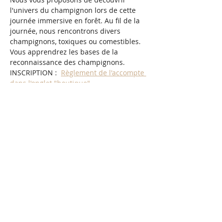
l'univers du champignon lors de cette 
journée immersive en forêt. Au fil de la 
journée, nous rencontrons divers 
champignons, toxiques ou comestibles. 
Vous apprendrez les bases de la 
reconnaissance des champignons.
INSCRIPTION :  
Règlement de l'accompte 
dans l'onglet "boutique".
Informations :
Repas du midi à prévoir, vêtements et 
chaussures adaptées à la météo (la 
rencontre ne sera pas annulée en cas de 
pluie).
Prévoyez aussi de quoi récolter (panier 
ou sachet kraft - pas de plastique), un 
couteau de cueillette.
Afficher plus
Partager cet événement