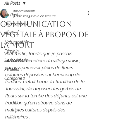
All Posts
Ambre Marsili
All Posts
9 nov. 2023
2 min de lecture
Communication
Chamanisme
végétale à propos de
Ateliers
Naturopathie
la Mort
Féminin
Hier matin, tandis que je passais 
Herboristerie
devant le cimetière du village voisin, 
j'ai pu apercevoir pleins de fleurs 
Pensées
colorées déposées sur beaucoup de 
Catégorie 2
tombes...c'était beau...la tradition de la 
Toussaint, de déposer des gerbes de 
fleurs sur la tombe des défunts, est une 
tradition qu'on retrouve dans de 
multiples cultures depuis des 
millénaires...